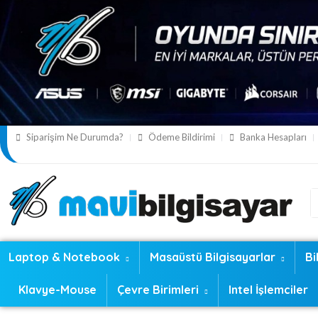
Siparişim Ne Durumda?
Ödeme Bildirimi
Banka Hesapları
Laptop & Notebook
Masaüstü Bilgisayarlar
Bi
Klavye-Mouse
Çevre Birimleri
Intel İşlemciler