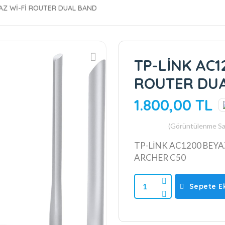
YAZ Wİ-Fİ ROUTER DUAL BAND
TP-LİNK AC1
ROUTER DU
1.800,00 TL
(Görüntülenme Say
TP-LİNK AC1200 BEYA
ARCHER C50
1
Sepete E