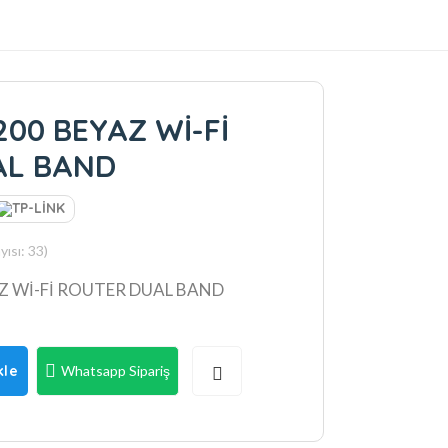
200 BEYAZ Wİ-Fİ
AL BAND
ısı: 33)
Z Wİ-Fİ ROUTER DUAL BAND
kle
Whatsapp Sipariş