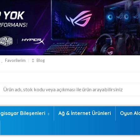
Favorilerim
Blog
lgisayar Bileşenleri
Ağ & İnternet Ürünleri
Oyun Al