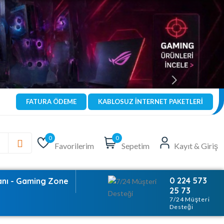
FATURA ÖDEME
KABLOSUZ İNTERNET PAKETLERİ
0
0
Favorilerim
Sepetim
Kayıt & Giriş
0 224 573
anı - Gaming Zone
25 73
7/24 Müşteri
Desteği