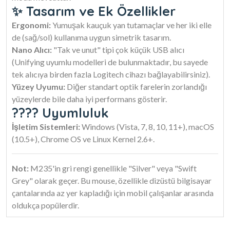
✨ Tasarım ve Ek Özellikler
Ergonomi:
Yumuşak kauçuk yan tutamaçlar ve her iki elle
de (sağ/sol) kullanıma uygun simetrik tasarım.
Nano Alıcı:
"Tak ve unut" tipi çok küçük USB alıcı
(Unifying uyumlu modelleri de bulunmaktadır, bu sayede
tek alıcıya birden fazla Logitech cihazı bağlayabilirsiniz).
Yüzey Uyumu:
Diğer standart optik farelerin zorlandığı
yüzeylerde bile daha iyi performans gösterir.
???? Uyumluluk
İşletim Sistemleri:
Windows (Vista, 7, 8, 10, 11+), macOS
(10.5+), Chrome OS ve Linux Kernel 2.6+.
Not:
M235'in gri rengi genellikle "Silver" veya "Swift
Grey" olarak geçer. Bu mouse, özellikle dizüstü bilgisayar
çantalarında az yer kapladığı için mobil çalışanlar arasında
oldukça popülerdir.