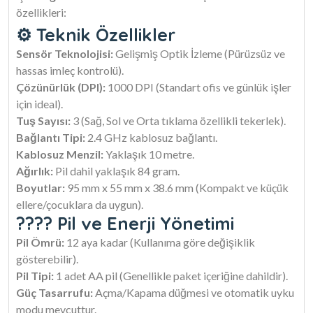
özellikleri:
⚙️ Teknik Özellikler
Sensör Teknolojisi:
Gelişmiş Optik İzleme (Pürüzsüz ve
hassas imleç kontrolü).
Çözünürlük (DPI):
1000 DPI (Standart ofis ve günlük işler
için ideal).
Tuş Sayısı:
3 (Sağ, Sol ve Orta tıklama özellikli tekerlek).
Bağlantı Tipi:
2.4 GHz kablosuz bağlantı.
Kablosuz Menzil:
Yaklaşık 10 metre.
Ağırlık:
Pil dahil yaklaşık 84 gram.
Boyutlar:
95 mm x 55 mm x 38.6 mm (Kompakt ve küçük
ellere/çocuklara da uygun).
???? Pil ve Enerji Yönetimi
Pil Ömrü:
12 aya kadar (Kullanıma göre değişiklik
gösterebilir).
Pil Tipi:
1 adet AA pil (Genellikle paket içeriğine dahildir).
Güç Tasarrufu:
Açma/Kapama düğmesi ve otomatik uyku
modu mevcuttur.