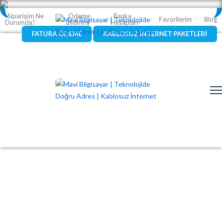
Siparişim Ne
Ödeme
Banka
Favorilerim
Blog
Durumda?
Bildirimi
Hesapları
FATURA ÖDEME
KABLOSUZ İNTERNET PAKETLERİ
Laptop & Notebook
Masaüstü Bilgisayarlar
Bilgisayar Bileşenleri
Ağ & İnternet Ürünleri
Oyun Alanı - Gaming Zone
Klavye-Mouse
Çevre Birimleri
Intel İşlemciler