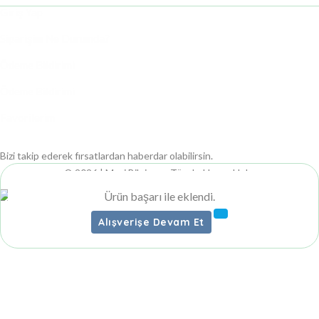
Giriş Yap
Siparişim Ne Durumda?
Ödeme Bildirimi
Ödeme Bildirimi
Favorilerim
Bizi takip ederek fırsatlardan haberdar olabilirsin.
© 2026 | Mavi Bilgisayar
Tüm hakları saklıdır.
Ürün başarı ile eklendi.
Alışverişe Devam Et