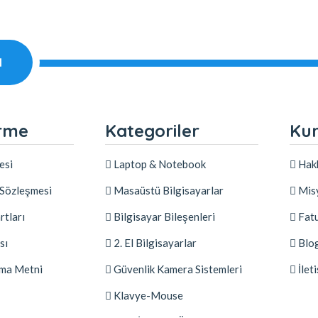
l
irme
Kategoriler
Ku
esi
Laptop & Notebook
Hak
 Sözleşmesi
Masaüstü Bilgisayarlar
Misy
rtları
Bilgisayar Bileşenleri
Fat
sı
2. El Bilgisayarlar
Blo
ma Metni
Güvenlik Kamera Sistemleri
İlet
Klavye-Mouse