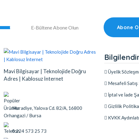
Abone O
Bilgilend
Mavi Bilgisayar | Teknolojide Doğru
Üyelik Sözleşm
Adres | Kablosuz İnternet
Mesafeli Satış
İptal ve İade Şa
Gizlilik Politika
Muradiye, Yalova Cd. 82/A, 16800
Orhangazi / Bursa
KVKK Aydınlat
0 224 573 25 73