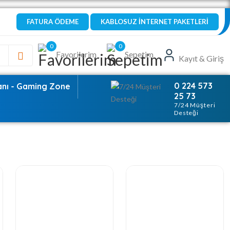
FATURA ÖDEME
KABLOSUZ İNTERNET PAKETLERİ
0
0
Favorilerim
Sepetim
Kayıt & Giriş
0 224 573
anı - Gaming Zone
25 73
7/24 Müşteri
Desteği