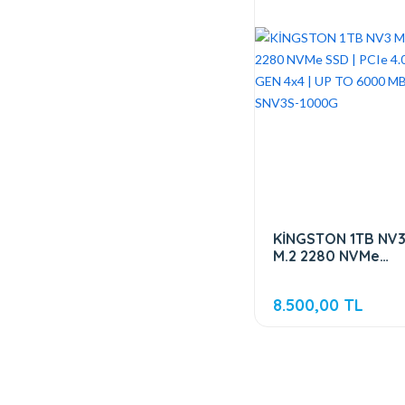
KİNGSTON 1TB NV
M.2 2280 NVMe
SSD | PCIe 4.0 GEN
4x4 | UP TO 6000
8.500,00 TL
MB-s | SNV3S-
1000G